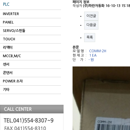
페이지 정보
PLC
작성자
(주)파란자동화
16-10-13 15:1
INVERTER
이전글
PANEL
다음글
SERVO/스핀들
목록
TOUCH
본문
리액터
모 델 명 :
COMM-2H
현 재 고 :
1 EA
MCCB,M/C
단 가 :
- 원
센서
콘덴서
POWER 소자
기타