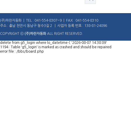
(주)파란자동화 | TEL : 041-554-8307~9 | FAX : 041-554-8310
주소 : 충남 천안시 동남구 청수3길 2 | 사업자 등록 번호 : 138-81-24096
COPYRIGHT ⓒ
(주)파란자동화
ALL RIGHT RESERVED.
delete from g5_login where lo_datetime < '2026-08-07 14:38:09'
1194 : Table 'g5_login' is marked as crashed and should be repaired
error file : /bbs/board.php